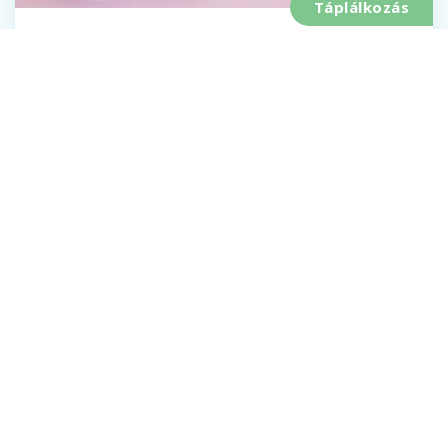
Táplálkozás
Különleges frissítő teák a nyári
forróságban
Három könnyen elkészíthető recept