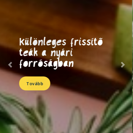
Zöld levelek és
ehetők… nahát! 2.
rész
Previous
Nex
Tovább