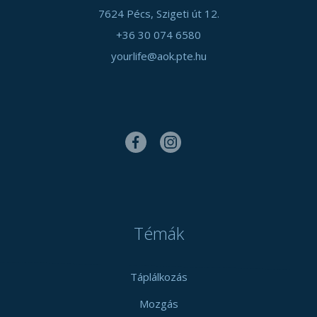
7624 Pécs, Szigeti út 12.
+36 30 074 6580
yourlife@aok.pte.hu
Témák
Táplálkozás
Mozgás