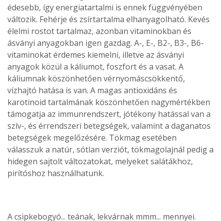
édesebb, így energiatartalmi is ennek függvényében
változik. Fehérje és zsírtartalma elhanyagolható. Kevés
élelmi rostot tartalmaz, azonban vitaminokban és
ásványi anyagokban igen gazdag. A-, E-, B2-, B3-, B6-
vitaminokat érdemes kiemelni, illetve az ásványi
anyagok közül a káliumot, foszfort és a vasat. A
káliumnak köszönhetően vérnyomáscsökkentő,
vízhajtó hatása is van. A magas antioxidáns és
karotinoid tartalmának köszönhetően nagymértékben
támogatja az immunrendszert, jótékony hatással van a
szív-, és érrendszeri betegségek, valamint a daganatos
betegségek megelőzésére. Tökmag esetében
válasszuk a natúr, sótlan verziót, tökmagolajnál pedig a
hidegen sajtolt változatokat, melyeket salátákhoz,
pirítóshoz használhatunk.
A csipkebogyó... teának, lekvárnak mmm... mennyei.