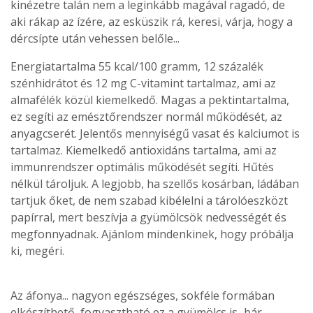
kinézetre talán nem a leginkább magával ragadó, de
aki rákap az ízére, az esküszik rá, keresi, várja, hogy a
dércsípte után vehessen belőle...
Energiatartalma 55 kcal/100 gramm, 12 százalék
szénhidrátot és 12 mg C-vitamint tartalmaz, ami az
almafélék közül kiemelkedő. Magas a pektintartalma,
ez segíti az emésztőrendszer normál működését, az
anyagcserét. Jelentős mennyiségű vasat és kalciumot is
tartalmaz. Kiemelkedő antioxidáns tartalma, ami az
immunrendszer optimális működését segíti. Hűtés
nélkül tároljuk. A legjobb, ha szellős kosárban, ládában
tartjuk őket, de nem szabad kibélelni a tárolóeszközt
papírral, mert beszívja a gyümölcsök nedvességét és
megfonnyadnak. Ajánlom mindenkinek, hogy próbálja
ki, megéri.
Az áfonya... nagyon egészséges, sokféle formában
elkészíthető, fogyasztható ez a gyümölcs is...bár