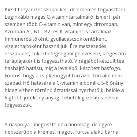
Kicsit fanyar ízét szokni kell, de érdemes fogyasztani.
Leginkább magas C-vitamintartalmáról ismert, pár
szemben több C-vitamin van, mint egy citromban.
Azonban A-, B1-, B2- és K-vitamint is tartalmaz.
Immunerősítőként, gyulladáscsökkentőként,
vizelethajtóként használjuk. Érelmeszesedés,
érszűkület, cukorbetegség megelőzésére, kiegészítő
terápiájaként is fogyasztható. Virágjából készült tea
hashajtó hatású, míg a leveléből készített hasfogó.
Fontos, hogy a csipkebogyót forrázni, forralni nem
szabad. Hő hatására a C-vitamin elbomlik. 5-6 órányi
hideg vízben történő áztatással nyerhető ki belőle a
legtöbb jótékony anyag. Lehetőleg ízesítés nélkül
fogyasszuk.
A naspolya... megosztó ez a finomság, de egyre
népszerűbb a krémes, magos, furcsa alakú barna,