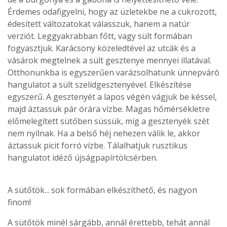
Érdemes odafigyelni, hogy az üzletekbe ne a cukrozott,
édesített változatokat válasszuk, hanem a natúr
verziót. Leggyakrabban főtt, vagy sült formában
fogyasztjuk. Karácsony közeledtével az utcák és a
vásárok megtelnek a sült gesztenye mennyei illatával.
Otthonunkba is egyszerűen varázsolhatunk ünnepváró
hangulatot a sült szelídgesztenyével. Elkészítése
egyszerű. A gesztenyét a lapos végén vágjuk be késsel,
majd áztassuk pár órára vízbe. Magas hőmérsékletre
előmelegített sütőben süssük, míg a gesztenyék szét
nem nyílnak. Ha a belső héj nehezen válik le, akkor
áztassuk picit forró vízbe. Tálalhatjuk rusztikus
hangulatot idéző újságpapírtölcsérben.
A sütőtök... sok formában elkészíthető, és nagyon
finom!
A sütőtök minél sárgább, annál érettebb, tehát annál