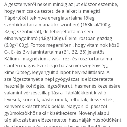
A gesztenyéről nekem mindig az jut először eszembe,
hogy nem csak a testet, de a lelket is melegíti.
Tápértékét tekintve energiatartalma főleg
szénhidráttartalmának köszönhető (163kcal/100g,
32,6g szénhidrát), de fehérjetartalma sem
elhanyagolható (4,8g/100g). Élelmi rostban gazdag
(6,8g/100g). Fontos megemlíteni, hogy vitaminok közül
C-, E- és B-vitamintartalma (B1, B2, B6) jelentős.
Kálium-, magnézium-, vas-, réz- és foszfortartalma
szintén magas. Ezért is jó hatású vérszegénység,
kimerültség, legyengült állapot helyreállítására. A
szelídgesztenyét a népi gyógyászat is előszeretettel
használja köhögés, légcsőhurut, hasmenés kezelésére,
valamint vérzéscsillapításra. Táplálékként kiváló
levesek, köretek, pástétomok, felfújtak, desszertek,
kenyerek készíthetők belőle. Nagyon jól passzol
gyümölcsökhöz akár kisétkezésre. Növényi alapú
táplálkozásban előszeretettel használják húspótlóként,
de a burgonya és a gabona is helyettesíthető vele.