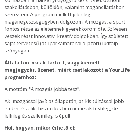
kórházban, a Harkányi Gyógyfürdő Zrt-nél, otthoni
szakellátásban, külföldön, valamint magánellátásban
szereztem. A program mellett jelenleg
magánegészségügyben dolgozom. A mozgás, a sport
fontos része az életemnek gyerekkorom óta. Szívesen
veszek részt innovatív, kreatív dolgokban. Így született
saját tervezésű (az Iparkamaránál díjazott) lúdtalp
szőnyegem.
Általa fontosnak tartott, vagy kiemelt
megjegyzés, üzenet, miért csatlakozott a YourLife
programhoz:
A mottóm: "A mozgás jobbá tesz".
Aki mozgással javít az állapotán, az kis túlzással jobb
emberré válik, hiszen közben nemcsak testileg, de
lelkileg és szellemileg is épül!
Hol, hogyan, mikor érhető el: