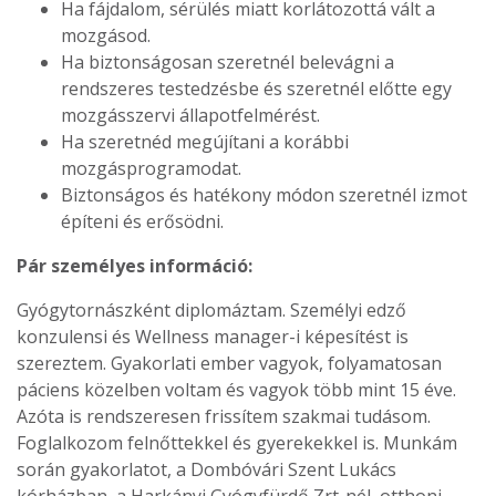
Ha fájdalom, sérülés miatt korlátozottá vált a
mozgásod.
Ha biztonságosan szeretnél belevágni a
rendszeres testedzésbe és szeretnél előtte egy
mozgásszervi állapotfelmérést.
Ha szeretnéd megújítani a korábbi
mozgásprogramodat.
Biztonságos és hatékony módon szeretnél izmot
építeni és erősödni.
Pár személyes információ:
Gyógytornászként diplomáztam. Személyi edző
konzulensi és Wellness manager-i képesítést is
szereztem. Gyakorlati ember vagyok, folyamatosan
páciens közelben voltam és vagyok több mint 15 éve.
Azóta is rendszeresen frissítem szakmai tudásom.
Foglalkozom felnőttekkel és gyerekekkel is. Munkám
során gyakorlatot, a Dombóvári Szent Lukács