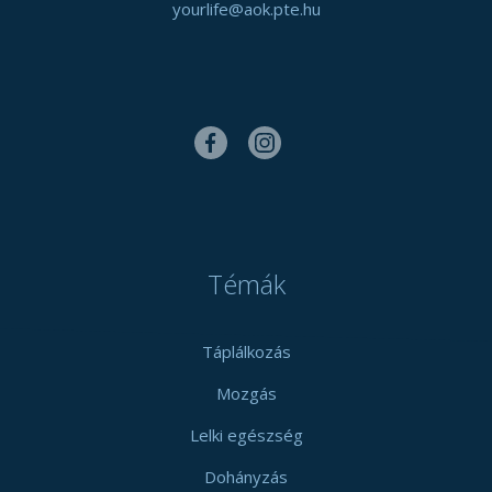
yourlife@aok.pte.hu
Témák
Táplálkozás
Mozgás
Lelki egészség
Dohányzás