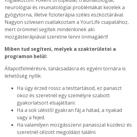
foglalkozom. Főként ortopédiai, traumatológiai,
neurológiai és reumatológiai problémákat kezelek a
gyógytorna, illetve fizioterápia széles eszköztárával.
Nagyon szívesen csatlakoztam a YourLife csapatához,
mert örömmel segítek mindenkinek aki
mozgásterápiával szeretne tenni önmagáért!
Miben tud segíteni, melyek a szakterületei a
programon belül:
Állapotfelmérésre, tanácsadásra és egyéni tornára is
lehetőség nyílik:
Ha úgy érzed rossz a testtartásod, ez panaszt
okoz és szeretnél egy személyre szabott
gyakorlatsort elsajátítani.
Ha a sok üléstől gyakran fáj a hátad, a nyakad
vagy a fejed.
Ha valamilyen mozgásszervi panasszal küzdesz és
szeretnél célzott megoldást találni.