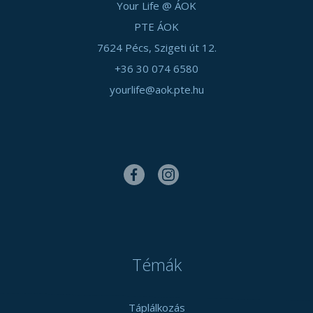
Your Life @ ÁOK
PTE ÁOK
7624 Pécs, Szigeti út 12.
+36 30 074 6580
yourlife@aok.pte.hu
Témák
Táplálkozás