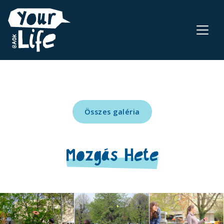
Összes galéria
Mozgás Hete