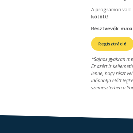
A programon való 
kötött!
Résztvevők maxim
Regisztráció
*Sajnos gyakran meg
Ez azért is kellemet
lenne, hogy részt v
időpontja előtt leg
szemeszterben a You