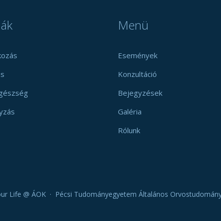
ák
Menü
kozás
Események
s
Konzultáció
egészség
Bejegyzések
yzás
Galéria
Rólunk
ur Life @ ÁOK · Pécsi Tudományegyetem Általános Orvostudomány