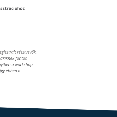
isztrációhoz
isztrált résztvevők.
, akiknek fontos
nnyiben a workshop
úgy ebben a