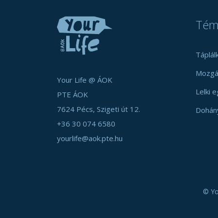
Tém
Táplál
Mozgá
Your Life @ ÁOK
Lelki 
PTE ÁOK
7624 Pécs, Szigeti út 12.
Dohán
+36 30 074 6580
yourlife@aok.pte.hu
© Yo