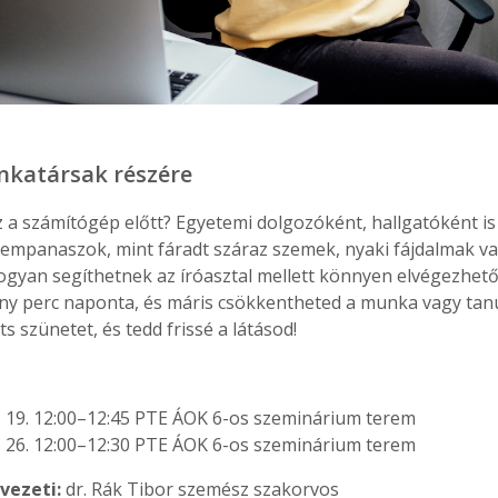
katársak részére
sz a számítógép előtt? Egyetemi dolgozóként, hallgatóként i
zempanaszok, mint fáradt száraz szemek, nyaki fájdalmak 
ogyan segíthetnek az íróasztal mellett könnyen elvégezhet
ny perc naponta, és máris csökkentheted a munka vagy tanu
s szünetet, és tedd frissé a látásod!
s 19. 12:00–12:45 PTE ÁOK 6-os szeminárium terem
s 26. 12:00–12:30 PTE ÁOK 6-os szeminárium terem
vezeti:
dr. Rák Tibor szemész szakorvos