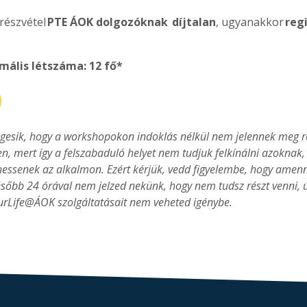
részvétel
PTE ÁOK dolgozóknak díjtalan
, ugyanakkor
reg
ális létszáma: 12 fő*
esik, hogy a workshopokon indoklás nélkül nem jelennek meg reg
len, mert így a felszabaduló helyet nem tudjuk felkínálni azoknak
ehessenek az alkalmon. Ezért kérjük, vedd figyelembe, hogy ame
később 24 órával nem jelzed nekünk, hogy nem tudsz részt venni, 
rLife@ÁOK szolgáltatásait nem veheted igénybe.