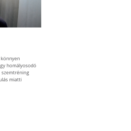
s könnyen
vagy homályosodó
ő szemtréning
lás miatti