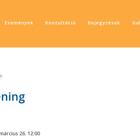
Események
Konzultáció
Bejegyzések
Gal
k
ning
március 26. 12:00