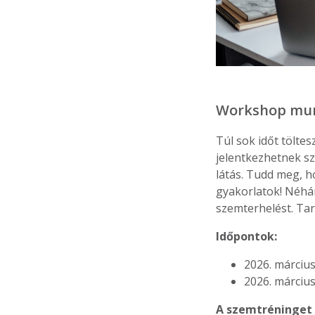
Workshop mun
Túl sok időt tölte
jelentkezhetnek s
látás. Tudd meg, h
gyakorlatok! Néhá
szemterhelést. Tart
Időpontok:
2026. márciu
2026. márciu
A szemtréninget 