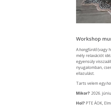
Workshop mun
A
hangfürdő
(vagy h
mély relaxációt idéz
egyensúly visszaál
nyugalomban, csend
ellazulást.
Tarts velem egy
ha
Mikor?
2026. júniu
Hol?
PTE ÁOK, Elm