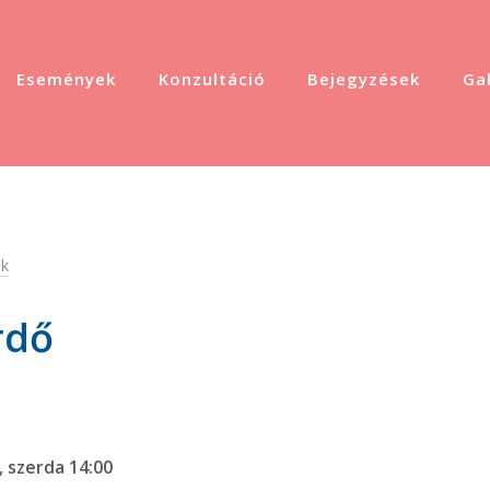
Események
Konzultáció
Bejegyzések
Gal
k
rdő
, szerda 14:00