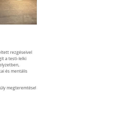
ltett rezgéseivel
t a testi-lelki
elyzetben,
ai és mentális
nsúly megteremtése!