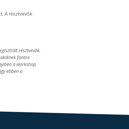
t. A résztvevők
isztrált résztvevők.
, akiknek fontos
nnyiben a workshop
úgy ebben a