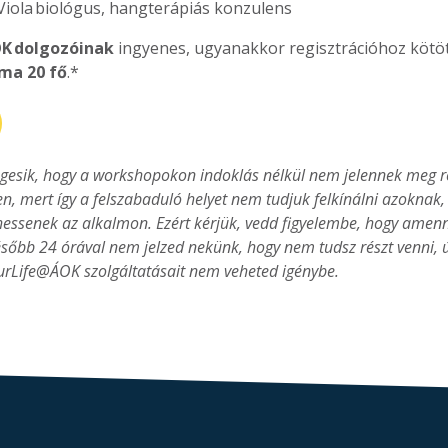
iola biológus, hangterápiás konzulens
K dolgozóinak
ingyenes, ugyanakkor regisztrációhoz kötöt
ma 20 fő
.*
esik, hogy a workshopokon indoklás nélkül nem jelennek meg reg
len, mert így a felszabaduló helyet nem tudjuk felkínálni azoknak
ehessenek az alkalmon. Ezért kérjük, vedd figyelembe, hogy ame
később 24 órával nem jelzed nekünk, hogy nem tudsz részt venni, 
rLife@ÁOK szolgáltatásait nem veheted igénybe.