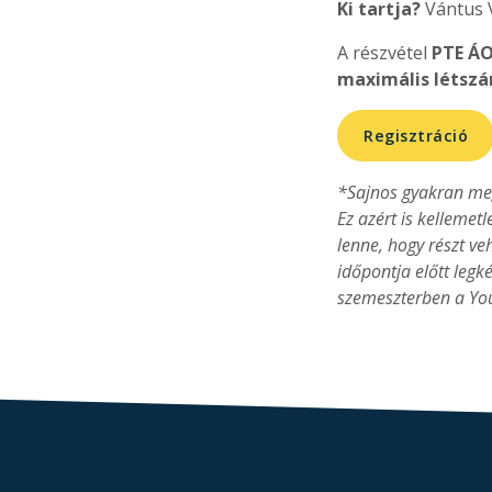
Ki
tartja?
Vántus V
A részvétel
PTE
ÁO
maximális létszá
Regisztráció
*Sajnos gyakran meg
Ez azért is kellemet
lenne, hogy részt v
időpontja előtt leg
szemeszterben a You