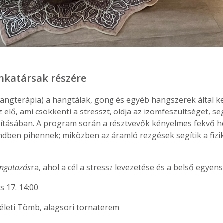
katársak részére
angterápia) a hangtálak, gong és egyéb hangszerek által ke
 elő, ami csökkenti a stresszt, oldja az izomfeszültséget, segí
lításában. A program során a résztvevők kényelmes fekvő h
ben pihennek; miközben az áramló rezgések segítik a fizik
ngutazás
ra, ahol a cél a stressz levezetése és a belső egye
s 17. 14:00
életi Tömb, alagsori tornaterem